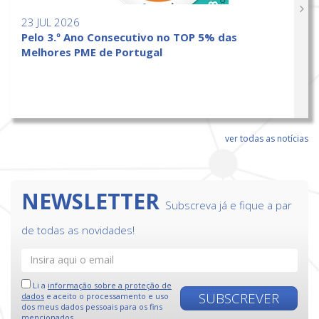
23 JUL 2026
Pelo 3.º Ano Consecutivo no TOP 5% das
Melhores PME de Portugal
ver todas as notícias
NEWSLETTER
Subscreva já e fique a par
de todas as novidades!
Li a
informação sobre a proteção de
SUBSCREVER
dados
e aceito o processamento e uso
dos meus dados pessoais para os fins
mencionados.