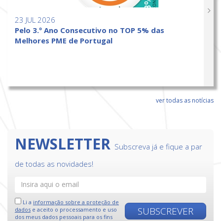
23 JUL 2026
Pelo 3.º Ano Consecutivo no TOP 5% das
Melhores PME de Portugal
ver todas as notícias
NEWSLETTER
Subscreva já e fique a par
de todas as novidades!
Li a
informação sobre a proteção de
SUBSCREVER
dados
e aceito o processamento e uso
dos meus dados pessoais para os fins