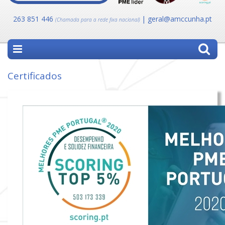
263 851 446
| geral@amccunha.pt
(Chamada para a rede fixa nacional)
Certificados