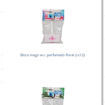
bloco mago w.c. perfumado floral (cx12)