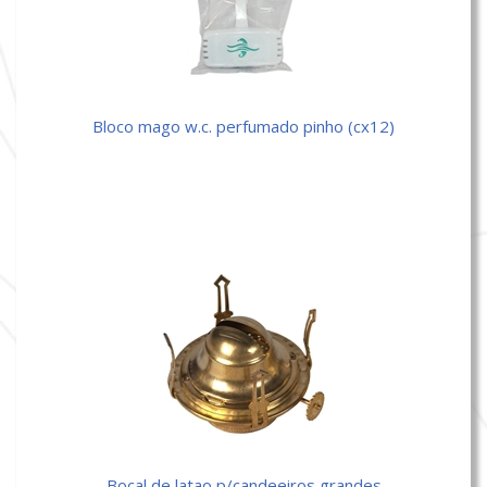
bloco mago w.c. perfumado pinho (cx12)
bocal de latao p/candeeiros grandes