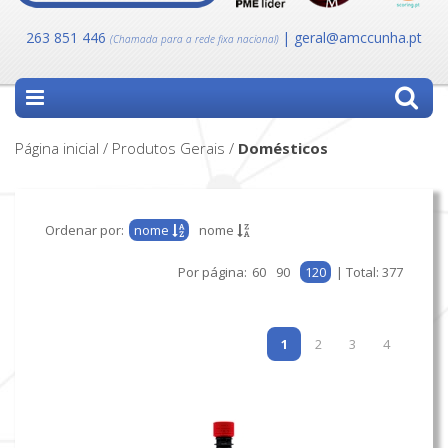
263 851 446
| geral@amccunha.pt
(Chamada para a rede fixa nacional)
Página inicial / Produtos Gerais /
domésticos
Ordenar por:
nome
nome
Por página:
60
90
120
| Total: 377
1
2
3
4