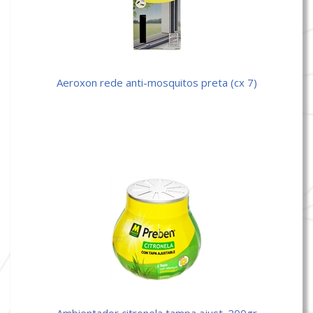
aeroxon rede anti-mosquitos preta (cx 7)
ambientador citronela tampa ajust. 200gr