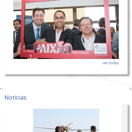
ver todas
×
‹
›
Notícias