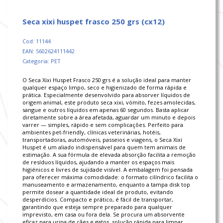
seca xixi huspet frasco 250 grs (cx12)
Cod: 11144
EAN: 5602624111442
Categoria: PET
O Seca Xixi Huspet Frasco 250 grs é a solução ideal para manter
qualquer espaço limpo, seco e higienizado de forma rápida e
prática. Especialmente desenvolvido para absorver líquidos de
origem animal, este produto seca xixi, vómito, fezes amolecidas,
sangue e outros líquidos em apenas 60 segundos. Basta aplicar
diretamente sobre a área afetada, aguardar um minuto e depois
varrer — simples, rápido e sem complicações. Perfeito para
ambientes pet-friendly, clínicas veterinárias, hotéis,
transportadoras, automóveis, passeios e viagens, o Seca Xixi
Huspet é um aliado indispensável para quem tem animais de
estimação. A sua fórmula de elevada absorção facilita a remoção
de resíduos líquidos, ajudando a manter os espaços mais
higiénicos e livres de sujidade visível. A embalagem foi pensada
para oferecer máxima comodidade: o formato cilíndrico facilita o
manuseamento e armazenamento, enquanto a tampa disk top
permite dosear a quantidade ideal de produto, evitando
desperdícios. Compacto e prático, é fácil de transportar,
garantindo que esteja sempre preparado para qualquer
imprevisto, em casa ou fora dela. Se procura um absorvente
eficaz para urina de cães e gatos, solução rápida para limpar