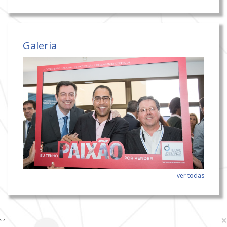
Galeria
ver todas
×
‹
›