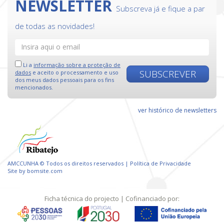
NEWSLETTER
Subscreva já e fique a par
de todas as novidades!
Li a
informação sobre a proteção de
SUBSCREVER
dados
e aceito o processamento e uso
dos meus dados pessoais para os fins
mencionados.
ver histórico de newsletters
AMCCUNHA © Todos os direitos reservados |
Política de Privacidade
Site by
bomsite.com
Ficha técnica do projecto
| Cofinanciado por: