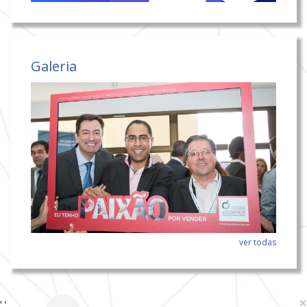
Galeria
ver todas
×
‹
›